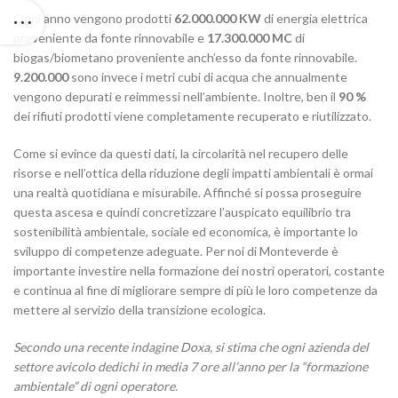
Ogni anno vengono prodotti
62.000.000 KW
di energia elettrica
proveniente da fonte rinnovabile e
17.300.000 MC
di
biogas/biometano proveniente anch’esso da fonte rinnovabile.
9.200.000
sono invece i metri cubi di acqua che annualmente
vengono depurati e reimmessi nell’ambiente. Inoltre, ben il
90 %
dei rifiuti prodotti viene completamente recuperato e riutilizzato.
Come si evince da questi dati, la circolarità nel recupero delle
risorse e nell’ottica della riduzione degli impatti ambientali è ormai
una realtà quotidiana e misurabile. Affinché si possa proseguire
questa ascesa e quindi concretizzare l’auspicato equilibrio tra
sostenibilità ambientale, sociale ed economica, è importante lo
sviluppo di competenze adeguate. Per noi di Monteverde è
importante investire nella formazione dei nostri operatori, costante
e continua al fine di migliorare sempre di più le loro competenze da
mettere al servizio della transizione ecologica.
Secondo una recente indagine Doxa, si stima che ogni azienda del
settore avicolo dedichi in media 7 ore all’anno per la “formazione
ambientale” di ogni operatore.